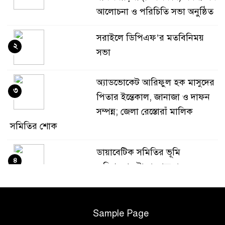
আলোচনা ও পরিচিতি সভা অনুষ্ঠিত
সরাইলে ডিপিএফ’র মতবিনিময়
২
সভা
অ্যাডভোকেট আরিফুল হক মাসুদের
৩
পিতার ইন্তেকাল, জানাজা ও দাফন
সম্পন্ন; জেলা রেস্তোরাঁ মালিক
সমিতির শোক
ডায়াবেটিক সমিতির ভূমি
৪
অধিগ্রহণের টাকা আত্মসাৎ
অভিযোগে ইকবাল হোসেনের
বিরুদ্ধে গ্রেফতারী পরোয়ানা জারী।
Sample Page
ডায়াবেটিক সমিতির ভূমি