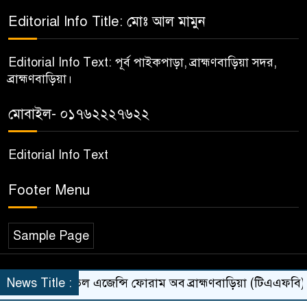
৫
অধিগ্রহণের টাকা আত্মসাৎ
Editorial Info Title: মোঃ আল মামুন
অভিযোগে ইকবাল হোসেনের
বিরুদ্ধে গ্রেফতারী পরোয়ানা জারী।
Editorial Info Text: পূর্ব পাইকপাড়া, ব্রাহ্মণবাড়িয়া সদর,
ব্রাহ্মণবাড়িয়া।
বাণিজ্য মন্ত্রণালয় সম্পর্কিত সংসদীয়
৬
স্থায়ী কমিটির সভাপতি হওয়ায়
মোবাইল- ০১৭৬২২২৭৬২২
শ্যামল এমপিকে মেডিকেল
টেকনোলজিস্টদের অভিনন্দন
Editorial Info Text
জমি নিয়ে দুই বোনের পৃথক মামলা,
Footer Menu
৭
আদালতের নির্দেশেও থামেনি
নির্মাণকাজ
Sample Page
এফসিপিএস উচ্চতর প্রশিক্ষণে
৮
© All rights reserved ©brahmanbarianews.com
সোহরাওয়ার্দী মেডিকেলে যোগ
News Title :
ট্রাভেল এজেন্সি ফোরাম অব ব্রাহ্মণবাড়িয়া (টিএএফবি) সদ
Theme Developed BY
Hoster Line
দিলেন ডা. মো. সোলায়মান