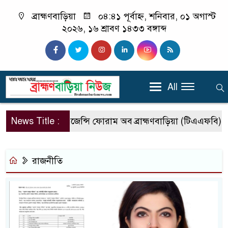
ব্রাহ্মণবাড়িয়া
০৪:৪১ পূর্বাহ্ন, শনিবার, ০১ অগাস্ট
২০২৬, ১৬ শ্রাবণ ১৪৩৩ বঙ্গাব্দ
All
News Title :
ট্রাভেল এজেন্সি ফোরাম অব ব্রাহ্মণবাড়িয়া (টিএএফবি) সদস্
রাজনীতি