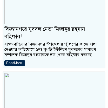
বিজয়নগরে যুবদল নেতা মিজানুর রহমান
বহিষ্কার!
ব্রাহ্মণবাড়িয়ার বিজয়নগর উপজেলায় পুলিশের কাজে বাধা
দেওয়ার অভিযোগে ১নং বুধন্তি ইউনিয়ন যুবদলের সাধারণ
সম্পাদক মিজানুর রহমানকে দল থেকে বহিষ্কার করেছে
ReadMore..