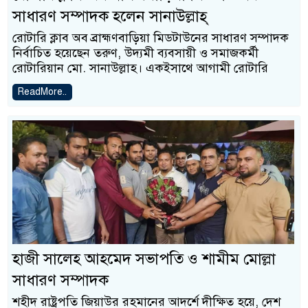
সাধারণ সম্পাদক হলেন সানাউল্লাহ্
রোটারি ক্লাব অব ব্রাহ্মণবাড়িয়া মিডটাউনের সাধারণ সম্পাদক
নির্বাচিত হয়েছেন তরুণ, উদ্যমী ব্যবসায়ী ও সমাজকর্মী
রোটারিয়ান মো. সানাউল্লাহ। একইসাথে আগামী রোটারি
ReadMore..
হাজী সালেহ আহমেদ সভাপতি ও শামীম মোল্লা
সাধারণ সম্পাদক
শহীদ রাষ্ট্রপতি জিয়াউর রহমানের আদর্শে দীক্ষিত হয়ে, দেশ