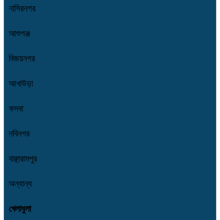
নাসিরনগর
আশুগঞ্জ
বিজয়নগর
আখাউড়া
কসবা
নবিনগর
বাঞ্ছারামপুর
অন্যান্য
খেলাধুলা