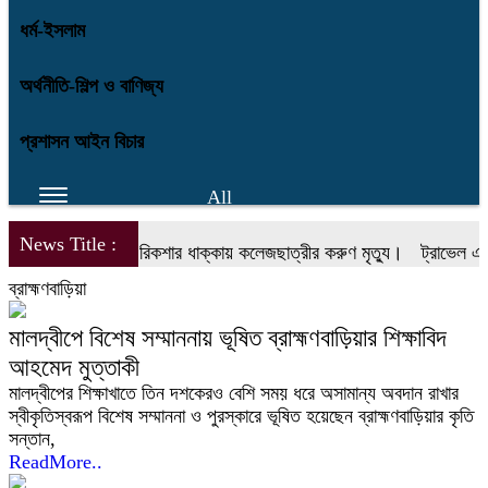
ধর্ম-ইসলাম
অর্থনীতি-শিল্প ও বাণিজ্য
প্রশাসন আইন বিচার
All
News Title :
ব্রাহ্মণবাড়িয়ায় অটো রিকশার ধাক্কায় কলেজছাত্রীর করুণ মৃত্যু।
ট্রাভেল এজেন
ব্রাহ্মণবাড়িয়া
মালদ্বীপে বিশেষ সম্মাননায় ভূষিত ব্রাহ্মণবাড়িয়ার শিক্ষাবিদ
আহমেদ মুত্তাকী
মালদ্বীপের শিক্ষাখাতে তিন দশকেরও বেশি সময় ধরে অসামান্য অবদান রাখার
স্বীকৃতিস্বরূপ বিশেষ সম্মাননা ও পুরস্কারে ভূষিত হয়েছেন ব্রাহ্মণবাড়িয়ার কৃতি
সন্তান,
ReadMore..