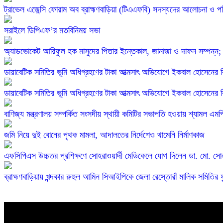
ট্রাভেল এজেন্সি ফোরাম অব ব্রাহ্মণবাড়িয়া (টিএএফবি) সদস্যদের আলোচনা ও পরি
সরাইলে ডিপিএফ’র মতবিনিময় সভা
অ্যাডভোকেট আরিফুল হক মাসুদের পিতার ইন্তেকাল, জানাজা ও দাফন সম্পন্ন; 
ডায়াবেটিক সমিতির ভূমি অধিগ্রহণের টাকা আত্মসাৎ অভিযোগে ইকবাল হোসেনের বি
ডায়াবেটিক সমিতির ভূমি অধিগ্রহণের টাকা আত্মসাৎ অভিযোগে ইকবাল হোসেনের বি
বাণিজ্য মন্ত্রণালয় সম্পর্কিত সংসদীয় স্থায়ী কমিটির সভাপতি হওয়ায় শ্যামল এ
জমি নিয়ে দুই বোনের পৃথক মামলা, আদালতের নির্দেশেও থামেনি নির্মাণকাজ
এফসিপিএস উচ্চতর প্রশিক্ষণে সোহরাওয়ার্দী মেডিকেলে যোগ দিলেন ডা. মো. সো
ব্রাহ্মণবাড়িয়ায় খন্দকার রুহুল আমিন সিআইপিকে জেলা রেস্তোরাঁ মালিক সমিতির ফ