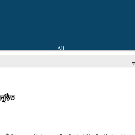
All
ব্রাহ্মণব
ুষ্ঠিত