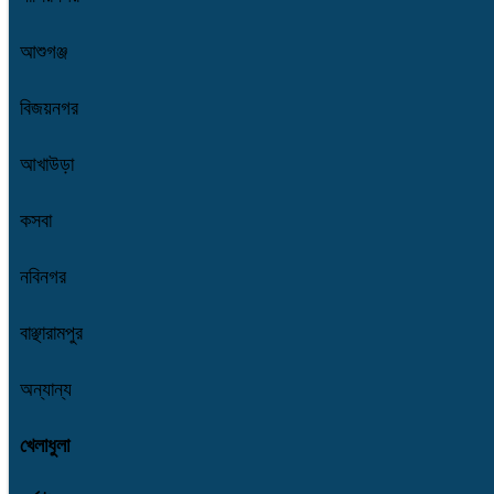
আশুগঞ্জ
বিজয়নগর
আখাউড়া
কসবা
নবিনগর
বাঞ্ছারামপুর
অন্যান্য
খেলাধুলা