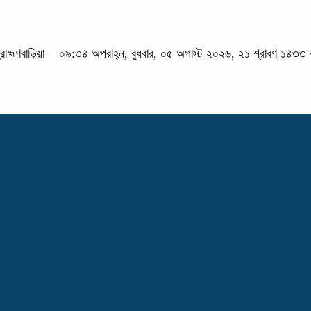
্রাহ্মণবাড়িয়া
০৯:৩৪ অপরাহ্ন, বুধবার, ০৫ অগাস্ট ২০২৬, ২১ শ্রাবণ ১৪৩৩ বঙ্গ