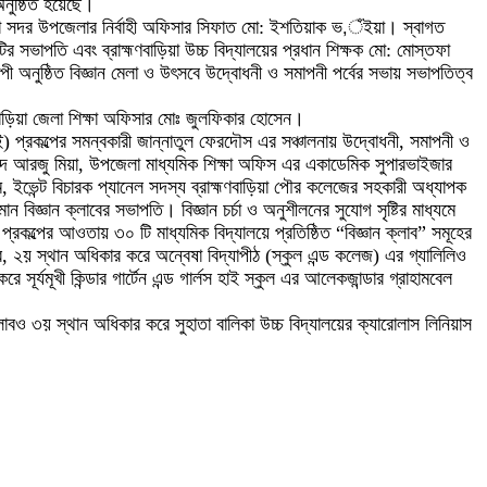
 অনুষ্ঠিত হয়েছে।
ড়িয়া সদর উপজেলার নির্বাহী অফিসার সিফাত মো: ইশতিয়াক ভ‚ঁইয়া। স্বাগত
টির সভাপতি এবং ব্রাহ্মণবাড়িয়া উচ্চ বিদ্যালয়ের প্রধান শিক্ষক মো: মোস্তফা
অনুষ্ঠিত বিজ্ঞান মেলা ও উৎসবে উদ্বোধনী ও সমাপনী পর্বের সভায় সভাপতিত্ব
মণবাড়িয়া জেলা শিক্ষা অফিসার মোঃ জুলফিকার হোসেন।
এসই) প্রকল্পের সমন্বকারী জান্নাতুল ফেরদৌস এর সঞ্চালনায় উদ্বোধনী, সমাপনী ও
াম্মদ আরজু মিয়া, উপজেলা মাধ্যমিক শিক্ষা অফিস এর একাডেমিক সুপারভাইজার
ম, ইভেন্ট বিচারক প্যানেল সদস্য ব্রাহ্মণবাড়িয়া পৌর কলেজের সহকারী অধ্যাপক
 বিজ্ঞান ক্লাবের সভাপতি। বিজ্ঞান চর্চা ও অনুশীলনের সুযোগ সৃষ্টির মাধ্যমে
িএসই প্রকল্পের আওতায় ৩০ টি মাধ্যমিক বিদ্যালয়ে প্রতিষ্ঠিত “বিজ্ঞান ক্লাব” সমূহের
লাব, ২য় স্থান অধিকার করে অন্বেষা বিদ্যাপীঠ (স্কুল এন্ড কলেজ) এর গ্যালিলিও
 সূর্যমূখী কিন্ডার গার্টেন এন্ড গার্লস হাই স্কুল এর আলেকজান্ডার গ্রাহামবেল
্লাবও ৩য় স্থান অধিকার করে সুহাতা বালিকা উচ্চ বিদ্যালয়ের ক্যারোলাস লিনিয়াস