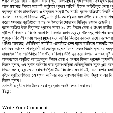
প্রতি বছরের ন্যায় এবারও মঙ্গলবার ক্ষুদে বিজ্ঞানীদের (শিশু শিক্ষার্থী) কাংঙ্খিত 
আজ মঙ্গলবার বিকালে সমাপনী অনুষ্টানে প্রধান অতিথি ছিলেন অতিরিক্ত জেলা 
বক্তব্য রাখেন মানবাধিকার ও উন্নয়ন সংস্থা “এআরডি-ব্রাহ্মণবাড়িয়া’র নির্বাহী 
কামাল। বাংলাদেশ ফ্রিডম ফাউন্ডেশন (বিএফএফ) এর সহযোগীতায় ও জেলা শিক্ষা 
করেন সংস্থার প্রতিষ্ঠাতা ও প্রধান উপদেষ্ঠা মোহাম্মদ সিদ্দিকুর রহমান রেজভী।
ব্রাহ্মণবাড়িয়া উচ্চ বিদ্যালয় প্রাঙ্গণে সকাল ১০ টায় বিজ্ঞান মেলা ও উৎসব জ
দুটি পর্বে প্রধান ও বিশেষ অতিথিগণ বিজ্ঞান ক্লাব সমূহের স্টলসমূহ পরিদর্শন 
পুরষ্কার বিতরণী সভায় অন্যান্যদের মধে অতিথি হিসেবে বক্তব্য রাখেন ব্রাহ্ম
পাপিয়া আক্তার, টেলিভিশন জার্নালিষ্ট এসোসিয়েশনের ব্রাহ্মণবাড়িয়ার সভাপতি আ
মোশারফ হোসেন শিক্ষানুরাগী আফজালুর রহমান রিপন, সকল বিজ্ঞান ক্লাবের সমন্বয়ে 
মাধ্যমিক শিক্ষা প্রতিষ্ঠানে শিক্ষার্থীদের বিজ্ঞান ভীতি দূর করে বিজ্ঞানে আগ্রহ স
অংশগ্রহণে অনুষ্ঠিত আন্তঃস্কুল বিজ্ঞান মেলা ও উৎসবে বিজ্ঞান প্রজেক্ট প্রদর্
বিজ্ঞান ক্লাব, ৩য় স্থান অধিকার করে ব্রাহ্মণবাড়িয়া রেসিডেন্সিয়াল স্কুল এন্ড কল
বিজ্ঞান ক্লাব, ২য় স্থান ব্রাহ্মণবাড়িয়া উচ্চ বিদ্যালয় এর বি এইচ এস বিজ্ঞান ক্ল
কুইজ প্রতিযোগিতায় ১ম স্থান অধিকার করে ব্রাহ্মণবাড়িয়া উচ্চ বিদ্যালয় এর বি 
বিজ্ঞান ক্লাব।
সমাপনী অনুষ্ঠানে বিজয়ীদের মাঝে পুরস্কার ক্রেষ্ট বিতরণ করা হয়।
Tag :
Write Your Comment