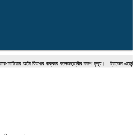
াড়িয়ায় অটো রিকশার ধাক্কায় কলেজছাত্রীর করুণ মৃত্যু।
ট্রাভেল এজেন্সি ফোরা