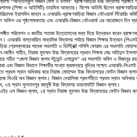
দিনব্যাপী “আন্তঃস্কুল বিজ্ঞান মেলা ও উৎসব” ব্রাহ্মণবাড়িয়া উচ্চ বিদ্যালয় প্রাঙ্গনে
প্রশাসক (শিক্ষা ও আইসিটি) তাহমিনা আক্তার। বিশেষ অতিথি ছিলেন ব্রাহ্মণবা
পরিচালক ইয়াসমিন জাহান ও এআরডি-ব্রাহ্মণবাড়িয়া বিজ্ঞান নেটওয়ার্ক স্টিয়ারিং কমি
অফিস এর পৃষ্ঠপোষকতায় এবং এআরডি-বিজ্ঞান নেটওয়ার্ক এর আয়োজনে দিন ব্যাপী 
াতীয় সঙ্গীত পরিবেশন ও জাতীয় পতাকা উত্তোলনের মধ্য দিয়ে উদ্বোধন করেন ব্রাহ্
করেন। এআরডি বাস্তবায়িত মাধ্যমিক বিদ্যালয় পর্যায়ে বিজ্ঞান শিক্ষার উন্নয়ন (পি
ণবাড়িয়া প্রেসক্লারের সাবেক সভাপতি ও ডিস্ট্রিক্ট পলিসি ফোরাম এর সভাপতি মোহ
ল-আমীন শাহীন, নিয়াজ মুহম্মদ উচ্চ বিদ্যালয়ের প্রধান শিক্ষক মোঃ সাহিদুল ইসলা
গঠিত “জেলা বিজ্ঞান ক্লাব স্টুডেন্ট এলায়েন্স” এর সভাপতি নাবিল ও মিজানুর রহমান
ৃষ্টি করা এবং বিজ্ঞান বিভাগে শিক্ষার্থীর সংখ্যা ক্রমান্বয়ে বৃদ্ধির লক্ষ্যে এআরডি-প
শনীতে প্রথম স্থান অধিকার করে নিয়াজ মোহাম্মদ উচ্চ বিদ্যালয়ের ফোটন বিজ্ঞান ক্
েজে থিওরি অব বিজ্ঞান ক্লাব। বিজ্ঞান দেয়ালিকা প্রদর্শনীতে প্রথম স্থান অধিকার করে
াব, ৩য় স্থান সুলতানপুর বহুমূখী উচ্চ বিদ্যালয় ডায়নামাইট বিজ্ঞান ক্লাব।
এইচ এস বিজ্ঞান ক্লাব, ২য় স্থান নিয়াজ মুহম্মদ উচ্চ বিদ্যালয়ের ফোটন বিজ্ঞান ক