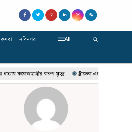
কসবা
নবিনগর
All
ায় কলেজছাত্রীর করুণ মৃত্যু।
ট্রাভেল এজেন্সি ফোরাম অব ব্রা