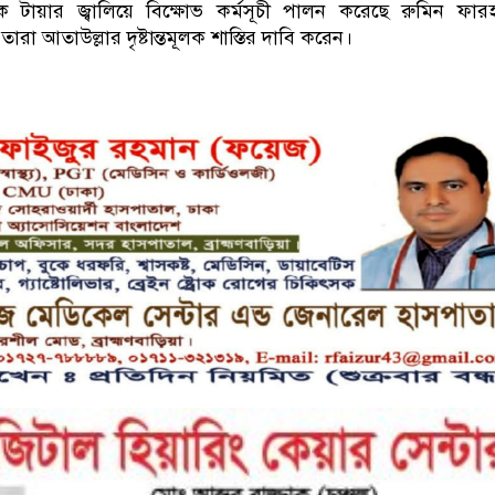
টায়ার জ্বালিয়ে বিক্ষোভ কর্মসূচী পালন করেছে রুমিন ফার
রা আতাউল্লার দৃষ্টান্তমূলক শাস্তির দাবি করেন।