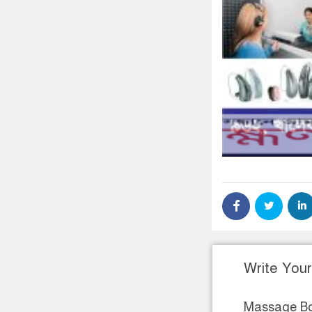
Write You
Massage B