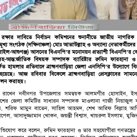
ক্ষার দাবিতে নির্বাচন কমিশনের শুনানীতে জাতীয় নাগরিক প
 মূখ্য সংগঠক (দক্ষিনাঞ্চল) মোঃ আতাউল্লাহ ও অন্যান্য নেতাকর্মীদে
(সরাইল-আশুগঞ্জ) আসনের বিএনপি’র মনোনয়ন প্রত্যাশী বিএনপি’র কেন্
সহ-আন্ত:র্জাতিক বিষয়ক সম্পাদক ব্যারিষ্টার রুমিন ফারহানা 
ত হামলার প্রতিবাদে ব্রাহ্মণবাড়িয়া জেলা এনসিপি’র উদ্যোগে বি
হয়েছে। আজ রবিবার বিকেলে ব্রাহ্মণবাড়িয়া প্রেসক্লাবের সাম
 পালন করাহয়।
তব্য রাখেন নবীনগর উপজেলার সমন্বয়ক আলমগীর হোসাইন, ইস
েশের জেলা কমিটির সাধারন সম্পাদক মাওলানা গাজী নিয়াজুল 
ীর, শরিফ মামুন বাতেন, সাহিল আহমদ, শেখ আরিফ বিল্লাহ আজ
ল, আসাদুজ্জামান খোকন, জয়ন্তী বিশ্বাস, খায়রুল ইসলাম, মুজি
অভিযোগ করে বলেন, রুমিন ফারহানা ও তার সহযোগীরা গণতন্ত্রের