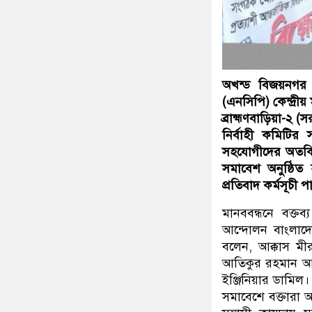
অখন্ড বিজয়নগর র
(এনসিপি) কেন্দ্রীয়
ব্রাহ্মণবাড়িয়া-২ 
নির্বাহী কমিটির 
সহযোগীদের অতর্কি
সমাবেশ অনুষ্ঠিত 
প্রতিবাদ কর্মসূচী
মানববন্ধনে বক্
আন্দোলন বাংলাদ
বলেন, আক্কাস ম
আতিকুর রহমান আপে
ইঞ্জিনিয়ার ডামিল।
সমাবেশে বক্তারা 