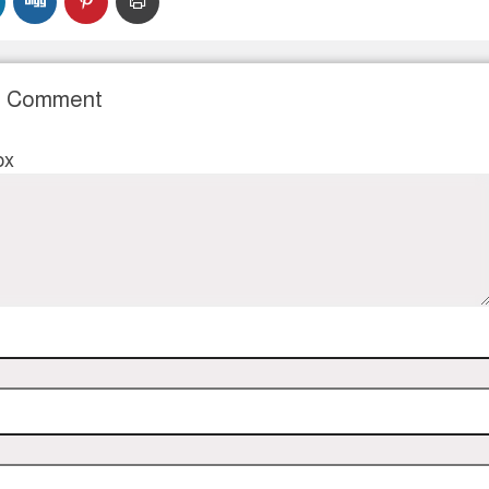
r Comment
ox