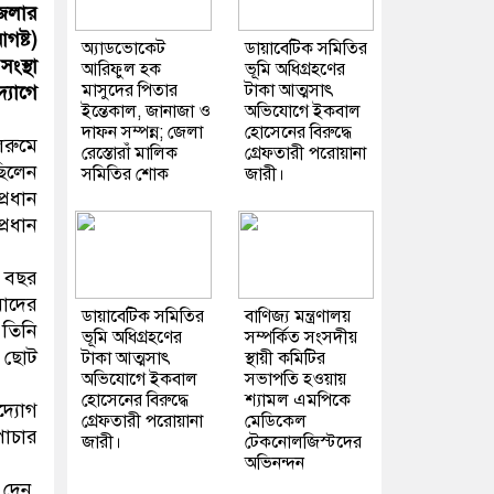
জেলার
গষ্ট)
অ্যাডভোকেট
ডায়াবেটিক সমিতির
ংস্থা
আরিফুল হক
ভূমি অধিগ্রহণের
মাসুদের পিতার
টাকা আত্মসাৎ
্যোগে
ইন্তেকাল, জানাজা ও
অভিযোগে ইকবাল
দাফন সম্পন্ন; জেলা
হোসেনের বিরুদ্ধে
লরুমে
রেস্তোরাঁ মালিক
গ্রেফতারী পরোয়ানা
িলেন
সমিতির শোক
জারী।
্রধান
্রধান
ি বছর
মাদের
ডায়াবেটিক সমিতির
বাণিজ্য মন্ত্রণালয়
তিনি
ভূমি অধিগ্রহণের
সম্পর্কিত সংসদীয়
র ছোট
টাকা আত্মসাৎ
স্থায়ী কমিটির
অভিযোগে ইকবাল
সভাপতি হওয়ায়
হোসেনের বিরুদ্ধে
শ্যামল এমপিকে
দ্যোগ
গ্রেফতারী পরোয়ানা
মেডিকেল
পাচার
জারী।
টেকনোলজিস্টদের
অভিনন্দন
 দেন,