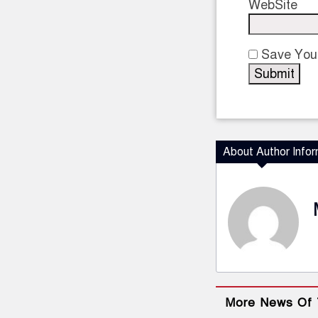
WebSite
Save Your
About Author Infor
More News Of 