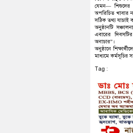
যেমন— শিশুদের 
অপরিচিত খাবার না
সঠিক তথ্য যাচাই ক
অনুষ্ঠানটি সঞ্চা
এবারের দিবসটির
অনাচার”।
অনুষ্ঠানে শিক্ষার
মাধ্যমে কর্মসূচির স
Tag :