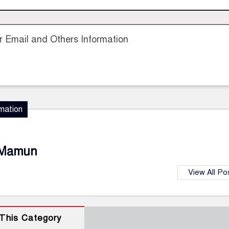
 Email and Others Information
mation
Mamun
View All Po
This Category