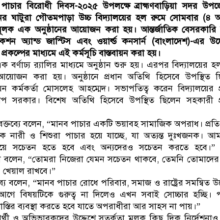
ব পাচার বিরোধী দিবস-২০২৫ উপলক্ষে ব্রাহ্মণবাড়িয়া সদর উপ
ের ঘাটুরা গৌতমপাড়া উচ্চ বিদ্যালয়ের হল রুমে সোমবার (৪ আ
লক এক অনুষ্ঠানের আয়োজন করা হয়। আন্তর্জাতিক বেসরকারি স
ন অ্যান্ড জাস্টিস এবং ওয়ার্ল্ড কনসার্ন (বাংলাদেশ)-এর উদ
 প্রকল্পের মাধ্যমে এই কর্মসূচি বাস্তবায়ন করা হয়।
 বর্ণাঢ্য র‌্যালির মাধ্যমে অনুষ্ঠান শুরু হয়। এরপর বিদ্যালয়ের হ
োজন করা হয়। অনুষ্ঠানে প্রধান অতিথি হিসেবে উপস্থিত ছ
ন কর্মকর্তা মোসলেহ আহম্মেদ। সভাপতিত্ব করেন বিদ্যালয়ের প
দীপ সরকার। বিশেষ অতিথি হিসেবে উপস্থিত ছিলেন সহকারী প
 বক্তব্যে বলেন, “মানব পাচার একটি ভয়াবহ সামাজিক অপরাধ। প্রত
 নারী ও শিশুরা পাচার হয়ে যাচ্ছে, যা অত্যন্ত দুঃখজনক। আ
য়ে সচেতন হতে হবে এবং অন্যদেরও সচেতন করতে হবে।” 
্দেশে বলেন, “তোমরা নিজেরা যেমন সচেতন থাকবে, তেমনি তোমাদে
ও খেয়াল রাখবে।”
যে বলেন, “মানব পাচার রোধে পরিবার, সমাজ ও রাষ্ট্রের সমন্বিত উ
গে বিষয়টিকে গুরুত্ব না দিলেও এখন সবাই সোচ্চার হচ্ছি। 
স্তির ব্যবস্থা করতে হবে যাতে অপরাধীরা আর সাহস না পায়।”
ষার্থী ও অভিভাবকদের উদ্দেশে সতর্কতা মূলক কিছু দিক নির্দেশনাও