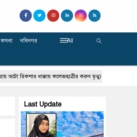
কসবা
নবিনগর
All
িকশার ধাক্কায় কলেজছাত্রীর করুণ মৃত্যু।
ট্রাভেল এজেন্সি ফোর
Last Update