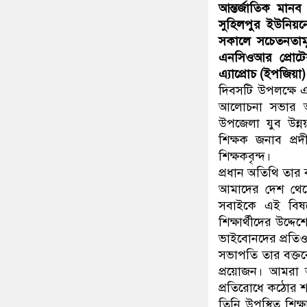
আন্তর্জাতিক মান
সুহিলপুর ইউনিয়ন
সকালে সচেতনতামূ
এনসিওআর প্রোটেকশ
এ্যাপ্রোচ (ইপজিয়া)
দিবসটি উপলক্ষে এক
আলোচনা সভার আয়
উপজেলা যুব উন্নয়
শিক্ষক জনাব প্র
শিক্ষকবৃন্দ।
প্রধান অতিথি তার
আমাদের দেশ থেকে
সবাইকে এই বিষ
শিক্ষার্থীদের উদ
ভাইবোনদের প্রতি
সভাপতি তার বক্তব্
প্রয়োজন। আমরা আ
প্রতিরোধে কঠোর শা
তিনি উপস্থিত শিক্