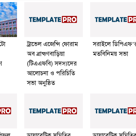
অটো
ট্রাভেল এজেন্সি ফোরাম
সরাইলে ডিপিএফ’
অব ব্রাহ্মণবাড়িয়া
মতবিনিময় সভা
ণ
(টিএএফবি) সদস্যদের
আলোচনা ও পরিচিতি
সভা অনুষ্ঠিত
িফুল
ডায়াবেটিক সমিতির
ডায়াবেটিক সমিতি