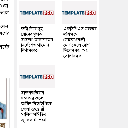
ওয়া,
র আগে
বলেন,
জমি নিয়ে দুই
এফসিপিএস উচ্চতর
ষণের
বোনের পৃথক
প্রশিক্ষণে
মামলা, আদালতের
সোহরাওয়ার্দী
নির্দেশেও থামেনি
মেডিকেলে যোগ
র্বের
নির্মাণকাজ
দিলেন ডা. মো.
সোলায়মান
ব্রাহ্মণবাড়িয়ায়
খন্দকার রুহুল
আমিন সিআইপিকে
জেলা রেস্তোরাঁ
মালিক সমিতির
ফুলেল শুভেচ্ছা