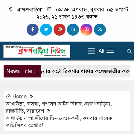
ব্রাহ্মণবাড়িয়া
০৯:৩৪ অপরাহ্ন, বুধবার, ০৫ অগাস্ট
২০২৬, ২১ শ্রাবণ ১৪৩৩ বঙ্গাব্দ
All
News Title :
ব্রাহ্মণবাড়িয়ায় অটো রিকশার ধাক্কায় কলেজছাত্রীর করুণ মৃত্যু।
Home
আখাউড়া
,
কসবা
,
প্রশাসন আইন বিচার
,
ব্রাহ্মণবাড়িয়া
,
রাজনীতি
,
সারাদেশ
আখাউড়ায় আ.লীগের তিন নেতা-কর্মী, কসবায় সাবেক
কাউন্সিলর গ্রেপ্তার!