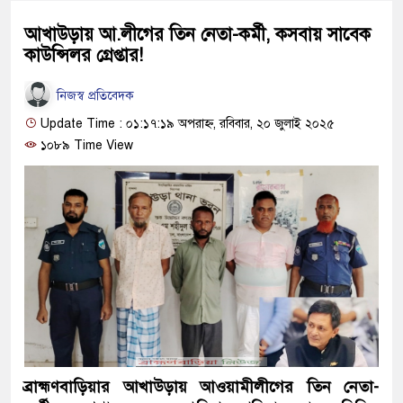
আখাউড়ায় আ.লীগের তিন নেতা-কর্মী, কসবায় সাবেক
কাউন্সিলর গ্রেপ্তার!
নিজস্ব প্রতিবেদক
Update Time : ০১:১৭:১৯ অপরাহ্ন, রবিবার, ২০ জুলাই ২০২৫
১০৮৯ Time View
ব্রাহ্মণবাড়িয়ার আখাউড়ায় আওয়ামীলীগের তিন নেতা-