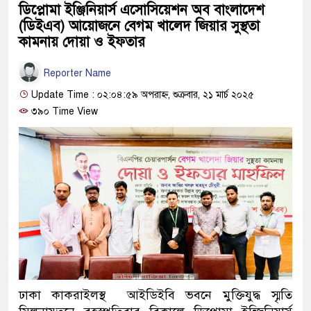
ডিপ্লোমা ইঞ্জিনিয়ার্স এসোসিয়েশন অব বাংলাদেশ
(ডিইএব) আয়োজনে বেগম খালেদ জিয়ার সুস্থতা
কামনায় দোয়া ও ইফতার
Reporter Name
Update Time : ০২:০৪:৫৯ অপরাহ্ন, শুক্রবার, ২১ মার্চ ২০২৫
৩৯০ Time View
ঢাকা কাকরাইলস্থ আইডিইবি ভবনে মুক্তিযুদ্ধ স্মৃতি