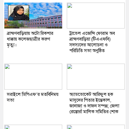
ব্রাহ্মণবাড়িয়ায় অটো রিকশার
ট্রাভেল এজেন্সি ফোরাম অব
ধাক্কায় কলেজছাত্রীর করুণ
ব্রাহ্মণবাড়িয়া (টিএএফবি)
মৃত্যু।
সদস্যদের আলোচনা ও
পরিচিতি সভা অনুষ্ঠিত
সরাইলে ডিপিএফ’র মতবিনিময়
অ্যাডভোকেট আরিফুল হক
সভা
মাসুদের পিতার ইন্তেকাল,
জানাজা ও দাফন সম্পন্ন; জেলা
রেস্তোরাঁ মালিক সমিতির শোক