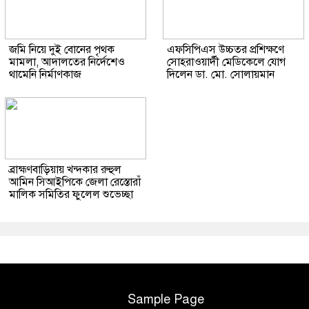
জমি নিয়ে দুই বোনের পৃথক
এফসিপিএস উচ্চতর প্রশিক্ষণে
মামলা, আদালতের নির্দেশেও
সোহরাওয়ার্দী মেডিকেলে যোগ
থামেনি নির্মাণকাজ
দিলেন ডা. মো. সোলায়মান
ব্রাহ্মণবাড়িয়ায় খন্দকার রুহুল
আমিন সিআইপিকে জেলা রেস্তোরাঁ
মালিক সমিতির ফুলেল শুভেচ্ছা
Sample Page