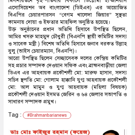
মিলনায়তনে বৃহস্পতিবার বিকালে ডিপ্লোমা ইন্জিনিয়ার্স
এসোসিয়েশন অব বাংলাদেশ (ডিইএব) এর আয়োজিত
বিএপির চেয়ারপারসন “বেগম খালেদা জিয়ার” সুস্থতা
কামনায় দোয়া ও ইফতার মাহফিল অনুষ্ঠিত হয়েছে।
উক্ত অনুষ্ঠানের প্রধান অতিথি হিসাবে উপস্থিত ছিলেন,
আমির খসরু মাহমুদ চৌধুরী (বিএনপি স্থায়ী কমিটির সদস্য
ও সাবেক মন্ত্রী ) বিশেষ অতিথি হিসাবে জনাব বরকত উল্লাহ
বুলু (ভাইস চেয়ারম্যান, বিএনপি)।
আরো উপস্থিত ছিলেন সেচ্ছাসেবক দলের কেন্দ্রিয় কমিটির
সহ প্রচার সম্পাদক দেওয়ান সফিক এবং ব্রাহ্মনবাড়ীয়া জেলা
ডিএব এর আহবায়ক প্রকৌশলী মো: মারুফ হাসান, সদস্য
সচিব স্থপতি মো: গোলাম হাক্কানি যুগ্ম আহবায়ক প্রকৌশলী
মো: আল মামুন ও যুগ্ম আহবায়ক (মহিলা বিষয়ক)
প্রকৌশলী দেওয়ান ইসমত জেরিন ও ৬৪ জেলার সভাপতি ও
সাধারণ সম্পাদক প্রমুখ।
Tag :
#Brahmanbarianews