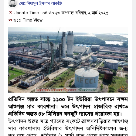
মোঃ নিয়ামুল ইসলাম আকঞ্জি
Update Time : ০৪:৩০:৫০ অপরাহ্ন, রবিবার, ২ মার্চ ২০২৫
৬১৫ Time View
প্রতিদিন অন্তত সাড়ে ১১০০ টন ইউরিয়া উৎপাদনে সক্ষম
আশুগঞ্জ সার কারখানা। তবে উৎপাদন স্বাভাবিক রাখতে
প্রতিদিন অন্তত ৪৮ মিলিয়ন ঘনফুট গ্যাসের প্রয়োজন হয়।
উৎপাদন শুরুর মাত্র গ্যাসের সংকটে ব্রাহ্মণবাড়িয়ার আশুগঞ্জ
সার কারখানায় ইউরিয়ার উৎপাদন অনির্দিষ্টকালের জন্য
বন্ধ হয়ে গেছে। শনিবার (১ মার্চ) রাত থেকে গ্যাস সরবরাহ