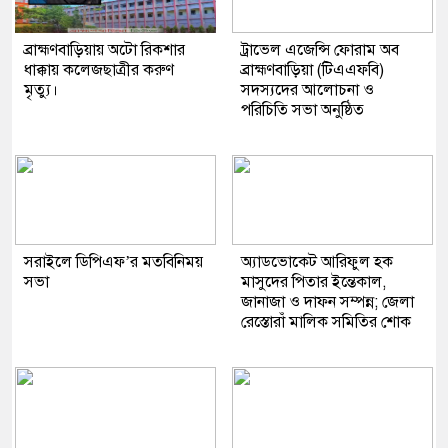
ব্রাহ্মণবাড়িয়ায় অটো রিকশার
ট্রাভেল এজেন্সি ফোরাম অব
ধাক্কায় কলেজছাত্রীর করুণ
ব্রাহ্মণবাড়িয়া (টিএএফবি)
মৃত্যু।
সদস্যদের আলোচনা ও
পরিচিতি সভা অনুষ্ঠিত
সরাইলে ডিপিএফ’র মতবিনিময়
অ্যাডভোকেট আরিফুল হক
সভা
মাসুদের পিতার ইন্তেকাল,
জানাজা ও দাফন সম্পন্ন; জেলা
রেস্তোরাঁ মালিক সমিতির শোক