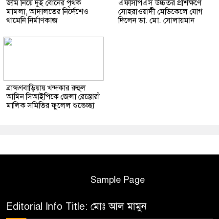
জমি নিয়ে দুই বোনের পৃথক
এফসিপিএস উচ্চতর প্রশিক্ষণে
মামলা, আদালতের নির্দেশেও
সোহরাওয়ার্দী মেডিকেলে যোগ
থামেনি নির্মাণকাজ
দিলেন ডা. মো. সোলায়মান
ব্রাহ্মণবাড়িয়ায় খন্দকার রুহুল
আমিন সিআইপিকে জেলা রেস্তোরাঁ
মালিক সমিতির ফুলেল শুভেচ্ছা
Sample Page
Editorial Info Title: মোঃ আল মামুন