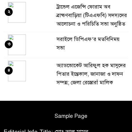
ট্রাভেল এজেন্সি ফোরাম অব
২
ব্রাহ্মণবাড়িয়া (টিএএফবি) সদস্যদের
আলোচনা ও পরিচিতি সভা অনুষ্ঠিত
সরাইলে ডিপিএফ’র মতবিনিময়
৩
সভা
অ্যাডভোকেট আরিফুল হক মাসুদের
৪
পিতার ইন্তেকাল, জানাজা ও দাফন
সম্পন্ন; জেলা রেস্তোরাঁ মালিক
সমিতির শোক
ডায়াবেটিক সমিতির ভূমি
৫
অধিগ্রহণের টাকা আত্মসাৎ
Sample Page
অভিযোগে ইকবাল হোসেনের