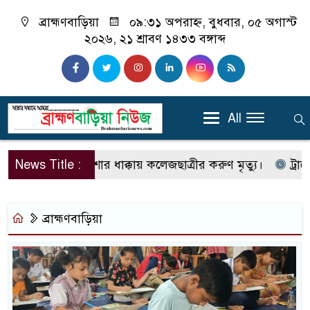
ব্রাহ্মণবাড়িয়া
০৯:৩১ অপরাহ্ন, বুধবার, ০৫ অগাস্ট
২০২৬, ২১ শ্রাবণ ১৪৩৩ বঙ্গাব্দ
All
ড়িয়ায় অটো রিকশার ধাক্কায় কলেজছাত্রীর করুণ মৃত্যু।
News Title :
ট্রাভেল এ
ব্রাহ্মণবাড়িয়া