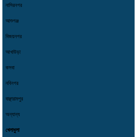
নাসিরনগর
আশুগঞ্জ
বিজয়নগর
আখাউড়া
কসবা
নবিনগর
বাঞ্ছারামপুর
অন্যান্য
খেলাধুলা