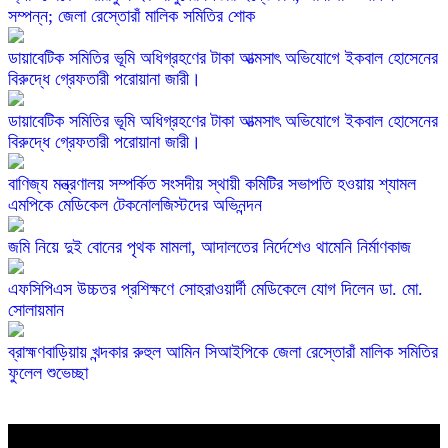
সম্পন্ন; জেলা রেস্তোরাঁ মালিক সমিতির শোক
ডায়াবেটিক সমিতির ভূমি অধিগ্রহণের টাকা আত্মসাৎ অভিযোগে ইকবাল হোসেনের
বিরুদ্ধে গ্রেফতারী পরোয়ানা জারী।
ডায়াবেটিক সমিতির ভূমি অধিগ্রহণের টাকা আত্মসাৎ অভিযোগে ইকবাল হোসেনের
বিরুদ্ধে গ্রেফতারী পরোয়ানা জারী।
বাণিজ্য মন্ত্রণালয় সম্পর্কিত সংসদীয় স্থায়ী কমিটির সভাপতি হওয়ায় শ্যামল
এমপিকে মেডিকেল টেকনোলজিস্টদের অভিনন্দন
জমি নিয়ে দুই বোনের পৃথক মামলা, আদালতের নির্দেশেও থামেনি নির্মাণকাজ
এফসিপিএস উচ্চতর প্রশিক্ষণে সোহরাওয়ার্দী মেডিকেলে যোগ দিলেন ডা. মো.
সোলায়মান
ব্রাহ্মণবাড়িয়ায় খন্দকার রুহুল আমিন সিআইপিকে জেলা রেস্তোরাঁ মালিক সমিতির
ফুলেল শুভেচ্ছা