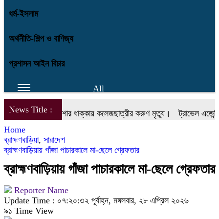
ধর্ম-ইসলাম
অর্থনীতি-শিল্প ও বাণিজ্য
প্রশাসন আইন বিচার
All
News Title :
হ্মণবাড়িয়ায় অটো রিকশার ধাক্কায় কলেজছাত্রীর করুণ মৃত্যু।
ট্রাভেল এজেন্সি 
Home
ব্রাহ্মণবাড়িয়া
,
সারাদেশ
ব্রাহ্মণবাড়িয়ায় গাঁজা পাচারকালে মা-ছেলে গ্রেফতার
ব্রাহ্মণবাড়িয়ায় গাঁজা পাচারকালে মা-ছেলে গ্রেফতার
Reporter Name
Update Time : ০৭:২০:৩২ পূর্বাহ্ন, মঙ্গলবার, ২৮ এপ্রিল ২০২৬
৯১ Time View