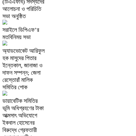
(টিএএফবি) সদস্যদের
আলোচনা ও পরিচিতি
সভা অনুষ্ঠিত
সরাইলে ডিপিএফ’র
মতবিনিময় সভা
অ্যাডভোকেট আরিফুল
হক মাসুদের পিতার
ইন্তেকাল, জানাজা ও
দাফন সম্পন্ন; জেলা
রেস্তোরাঁ মালিক
সমিতির শোক
ডায়াবেটিক সমিতির
ভূমি অধিগ্রহণের টাকা
আত্মসাৎ অভিযোগে
ইকবাল হোসেনের
বিরুদ্ধে গ্রেফতারী