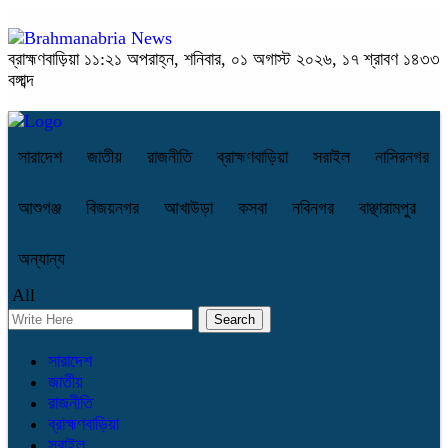
ব্রাহ্মণবাড়িয়া
১১:২১ অপরাহ্ন, শনিবার, ০১ অগাস্ট ২০২৬, ১৭ শ্রাবণ ১৪৩৩
বঙ্গাব্দ
সারাদেশ
জাতীয়
রাজনীতি
ব্রাহ্মণবাড়িয়া
সরাইল
নাসিরনগর
আশুগঞ্জ
বিজয়নগর
আখাউড়া
কসবা
নবিনগর
বাঞ্ছারামপুর
অন্যান্য
All
সারাদেশ
জাতীয়
রাজনীতি
ব্রাহ্মণবাড়িয়া
সরাইল