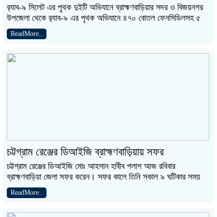
র‌্যাব-৯ সিলেট এর পৃৃথক দুইটি অভিযানে ব্রাহ্মণবাড়িয়ার সদর ও বিজয়নগর
উপজেলা থেকে র‌্যাব-৯ এর পৃথক অভিযানে ৪৭০ বোতল ফেনসিডিলসহ ৫
ReadMore..
চট্টগ্রাম রেঞ্জের ডিআইজি ব্রাহ্মণবাড়িয়ায় সফর
চট্টগ্রাম রেঞ্জের ডিআইজি মোঃ আহসান হাবীব পলাশ আজ রবিবার
ব্রাহ্মণবাড়িয়া জেলা সফর করেন। সফর কালে তিনি সকাল ৯ ঘটিকার সময়
ReadMore..