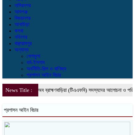
নাসিরনগর
আশুগঞ্জ
বিজয়নগর
আখাউড়া
কসবা
নবিনগর
বাঞ্ছারামপুর
অন্যান্য
খেলাধুলা
ধর্ম-ইসলাম
অর্থনীতি-শিল্প ও বাণিজ্য
প্রশাসন আইন বিচার
ভেল এজেন্সি ফোরাম অব ব্রাহ্মণবাড়িয়া (টিএএফবি) সদস্যদের আলোচনা ও পরিচিতি 
News Title :
প্রশাসন আইন বিচার