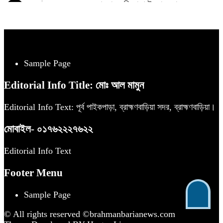
আত্মসাৎ অভিযোগে ইকবাল হোসেনের
৫
বিরুদ্ধে গ্রেফতারী পরোয়ানা জারী।
বাণিজ্য মন্ত্রণালয় সম্পর্কিত সংসদীয় স্থায়ী
কমিটির সভাপতি হওয়ায় শ্যামল এমপিকে
৬
মেডিকেল টেকনোলজিস্টদের অভিনন্দন
Sample Page
জমি নিয়ে দুই বোনের পৃথক মামলা,
Editorial Info Title: মোঃ আল মামুন
আদালতের নির্দেশেও থামেনি নির্মাণকাজ
৭
Editorial Info Text: পূর্ব পাইকপাড়া, ব্রাহ্মণবাড়িয়া সদর, ব্রাহ্মণবাড়িয়া।
এফসিপিএস উচ্চতর প্রশিক্ষণে সোহরাওয়ার্দী
মোবাইল- ০১৭৬২২২৭৬২২
মেডিকেলে যোগ দিলেন ডা. মো. সোলায়মান
৮
Editorial Info Text
ব্রাহ্মণবাড়িয়ায় খন্দকার রুহুল আমিন
Footer Menu
সিআইপিকে জেলা রেস্তোরাঁ মালিক সমিতির
৯
ফুলেল শুভেচ্ছা
Sample Page
© All rights reserved ©brahmanbarianews.com
মালদ্বীপে বিশেষ সম্মাননায় ভূষিত