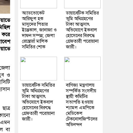
অ্যাডভোকেট
ডায়াবেটিক সমিতির
আরিফুল হক
ভূমি অধিগ্রহণের
ায়াতে
মাসুদের পিতার
টাকা আত্মসাৎ
মিছিল
ইন্তেকাল, জানাজা ও
অভিযোগে ইকবাল
ণ করে
দাফন সম্পন্ন; জেলা
হোসেনের বিরুদ্ধে
মাবেশ
রেস্তোরাঁ মালিক
গ্রেফতারী পরোয়ানা
সমিতির শোক
জারী।
ায়াতে
 জেলা
যুব ও
ইসিটি
ডায়াবেটিক সমিতির
বাণিজ্য মন্ত্রণালয়
হাসান
ভূমি অধিগ্রহণের
সম্পর্কিত সংসদীয়
টাকা আত্মসাৎ
স্থায়ী কমিটির
অভিযোগে ইকবাল
সভাপতি হওয়ায়
ছাত্র
হোসেনের বিরুদ্ধে
শ্যামল এমপিকে
গ্রেফতারী পরোয়ানা
মেডিকেল
 কোনো
জারী।
টেকনোলজিস্টদের
ে এমন
অভিনন্দন
লে বা