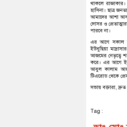
থাকলে রাজাকার। ঢ
হাসিনা। ছাত্র জনত
আমাদের আশা আকাঙ
দোসর ও প্রেতাত্
পারবে না।
এর আগে সকাল স
ইউনুছিয়া মাদ্রাস
আজমের নেতৃত্বে শহ
করে। এর আগে ইসল
আবুল কালাম আজা
টিএরোড থেকে প্রেস
সভায় বক্তারা, দ্র
Tag :