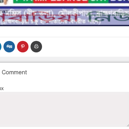
r Comment
ox