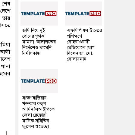
ল শেখ
 দেশে
ও তার
 আসতে
জমি নিয়ে দুই
এফসিপিএস উচ্চতর
বোনের পৃথক
প্রশিক্ষণে
মামলা, আদালতের
সোহরাওয়ার্দী
মিয়া
নির্দেশেও থামেনি
মেডিকেলে যোগ
া আলী
নির্মাণকাজ
দিলেন ডা. মো.
মাবেশ
সোলায়মান
ওলানা
হরের
ব্রাহ্মণবাড়িয়ায়
খন্দকার রুহুল
আমিন সিআইপিকে
জেলা রেস্তোরাঁ
মালিক সমিতির
ফুলেল শুভেচ্ছা