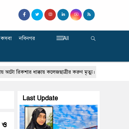
কসবা
নবিনগর
All
িকশার ধাক্কায় কলেজছাত্রীর করুণ মৃত্যু।
ট্রাভেল এজেন্সি ফোর
Last Update
ল ও