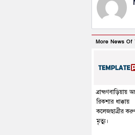
More News Of 
ব্রাহ্মণবাড়িয়ায় 
রিকশার ধাক্কায়
কলেজছাত্রীর করু
মৃত্যু।