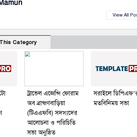
Mamun
View All Po
This Category
অটো
ট্রাভেল এজেন্সি ফোরাম
সরাইলে ডিপিএফ’
অব ব্রাহ্মণবাড়িয়া
মতবিনিময় সভা
ণ
(টিএএফবি) সদস্যদের
আলোচনা ও পরিচিতি
সভা অনুষ্ঠিত