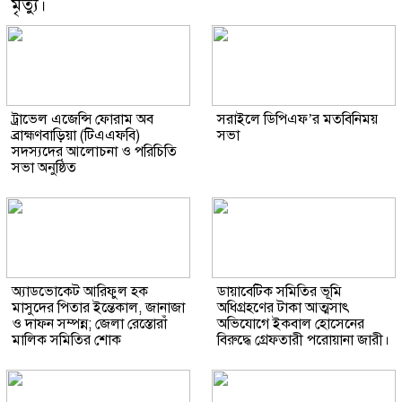
মৃত্যু।
ট্রাভেল এজেন্সি ফোরাম অব
সরাইলে ডিপিএফ’র মতবিনিময়
ব্রাহ্মণবাড়িয়া (টিএএফবি)
সভা
সদস্যদের আলোচনা ও পরিচিতি
সভা অনুষ্ঠিত
অ্যাডভোকেট আরিফুল হক
ডায়াবেটিক সমিতির ভূমি
মাসুদের পিতার ইন্তেকাল, জানাজা
অধিগ্রহণের টাকা আত্মসাৎ
ও দাফন সম্পন্ন; জেলা রেস্তোরাঁ
অভিযোগে ইকবাল হোসেনের
মালিক সমিতির শোক
বিরুদ্ধে গ্রেফতারী পরোয়ানা জারী।