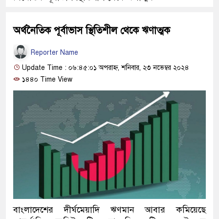
অর্থনৈতিক পূর্বাভাস স্থিতিশীল থেকে ঋণাত্মক
Reporter Name
Update Time : ০৬:৪৫:০১ অপরাহ্ন, শনিবার, ২৩ নভেম্বর ২০২৪
১৪৪০ Time View
বাংলাদেশের দীর্ঘমেয়াদি ঋণমান আবার কমিয়েছে