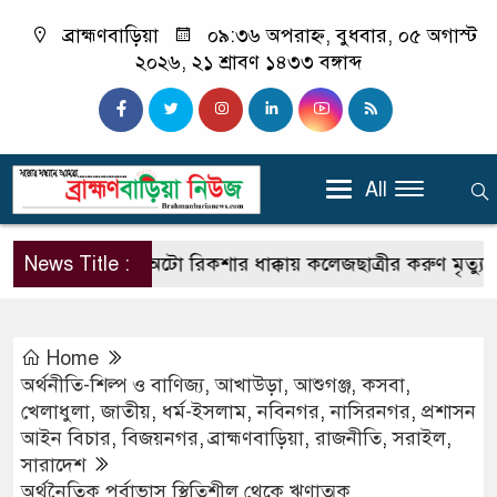
ব্রাহ্মণবাড়িয়া
০৯:৩৬ অপরাহ্ন, বুধবার, ০৫ অগাস্ট
২০২৬, ২১ শ্রাবণ ১৪৩৩ বঙ্গাব্দ
All
্রাহ্মণবাড়িয়ায় অটো রিকশার ধাক্কায় কলেজছাত্রীর করুণ মৃত্যু।
News Title :
ট
Home
অর্থনীতি-শিল্প ও বাণিজ্য
,
আখাউড়া
,
আশুগঞ্জ
,
কসবা
,
খেলাধুলা
,
জাতীয়
,
ধর্ম-ইসলাম
,
নবিনগর
,
নাসিরনগর
,
প্রশাসন
আইন বিচার
,
বিজয়নগর
,
ব্রাহ্মণবাড়িয়া
,
রাজনীতি
,
সরাইল
,
সারাদেশ
অর্থনৈতিক পূর্বাভাস স্থিতিশীল থেকে ঋণাত্মক