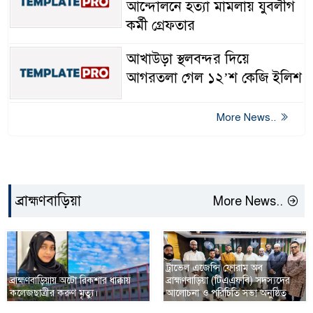
আন্দোলনে হত্যা মামলায় যুবলীগ
কর্মী গ্রেফতার
আখাউড়া স্থলবন্দর দিয়ে
আগরতলা গেল ১২’শ কেজি ইলিশ
More News..
ব্রাহ্মণবাড়িয়া
More News..
ট্রাভেল এজেন্সি ফোরাম অব
ব্রাহ্মণবাড়িয়ায় অটো রিকশার ধাক্কায়
ব্রাহ্মণবাড়িয়া (টিএএফবি) সদস্যদের
কলেজছাত্রীর করুণ মৃত্যু।
আলোচনা ও পরিচিতি সভা অনুষ্ঠিত