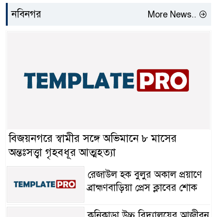
নবিনগর
More News..
বিজয়নগরে স্বামীর সঙ্গে অভিমানে ৮ মাসের
অন্তঃসত্ত্বা গৃহবধূর আত্মহত্যা
রেজাউল হক বুলুর অকাল প্রয়াণে
ব্রাহ্মণবাড়িয়া প্রেস ক্লাবের শোক
কনিকাড়া উচ্চ বিদ্যালয়ের আজীবন