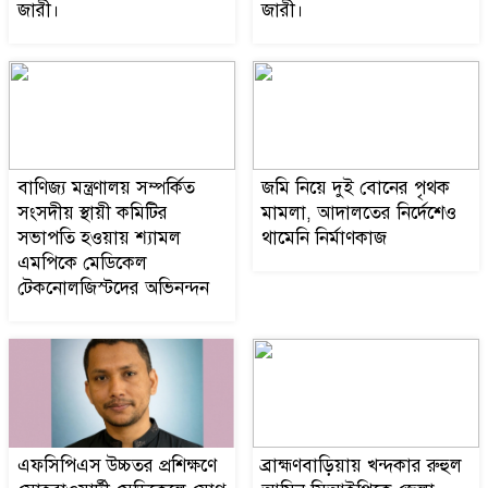
জারী।
জারী।
ব্রাহ্মণবাড়িয়ায় খন্দকার রুহুল
১০
আমিন সিআইপিকে জেলা রেস্তোরাঁ
মালিক সমিতির ফুলেল শুভেচ্ছা
বাণিজ্য মন্ত্রণালয় সম্পর্কিত
জমি নিয়ে দুই বোনের পৃথক
সংসদীয় স্থায়ী কমিটির
মামলা, আদালতের নির্দেশেও
সভাপতি হওয়ায় শ্যামল
থামেনি নির্মাণকাজ
এমপিকে মেডিকেল
টেকনোলজিস্টদের অভিনন্দন
এফসিপিএস উচ্চতর প্রশিক্ষণে
ব্রাহ্মণবাড়িয়ায় খন্দকার রুহুল