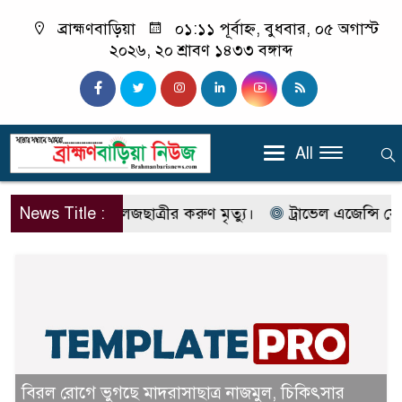
ব্রাহ্মণবাড়িয়া
০১:১১ পূর্বাহ্ন, বুধবার, ০৫ অগাস্ট
২০২৬, ২০ শ্রাবণ ১৪৩৩ বঙ্গাব্দ
All
কায় কলেজছাত্রীর করুণ মৃত্যু।
News Title :
ট্রাভেল এজেন্সি ফোরাম অব ব্র
ব্রাহ্মণবাড়িয়ায় অসহায় ২০ শিশুর বিনামূল্যে সুন্নাতে খতনা