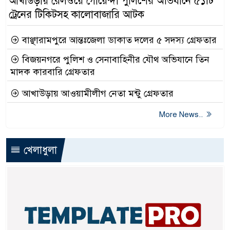
আখাউড়ায় রেলওয়ে গোয়েন্দা পুলিশের অভিযানে ৫১টি
ট্রেনের টিকিটসহ কালোবাজারি আটক
বাঞ্ছারামপুরে আন্তঃজেলা ডাকাত দলের ৫ সদস্য গ্রেফতার
বিজয়নগরে পুলিশ ও সেনাবাহিনীর যৌথ অভিযানে তিন
মাদক কারবারি গ্রেফতার
আখাউড়ায় আওয়ামীলীগ নেতা মন্টু গ্রেফতার
More News..
খেলাধুলা