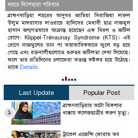
সম্পন্ন
ল
ব্রাহ্মণবাড়িয়ায় অসহায় ও দরিদ্র পরিবারের ২০ জন শিশুর
ল
বিনামূল্যে সুন্নাতে খতনা সম্পন্ন হয়েছে। শনিবার (৪ অক্টোবর)
ল
সকাল ১০টায় ব্রাহ্মণবাড়িয়া মেডিকেল কলেজ হাসপাতালে
ই
এই কার্যক্রমের উদ্বোধন করা হয়। উদ্যোগটি গ্রহণ করেন
ে
সিলেট ওসমানী মেডিকেল কলেজের ১১তম ব্যাচের প্রাক্তন
।
শিক্ষার্থীরা। আর্থিক সহযোগিতা করেন সিলেট ওসমানী
।
মেডিকেল কলেজের শিশু বিভাগের অবসরপ্রাপ্ত অধ্যাপক
প্রফেসর
Details..
Last Update
Popular Post
ব্রাহ্মণবাড়িয়ায় অটো রিকশার
১
ধাক্কায় কলেজছাত্রীর করুণ মৃত্যু।
ট্রাভেল এজেন্সি ফোরাম অব