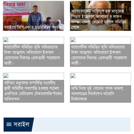
অ্যাডভোকেট আরিফুল হক মাসুদের
পিতার ইন্তেকাল, জানাজা ও দাফন
সম্পন্ন; জেলা রেস্তোরাঁ মালিক সমিতির
সরাইলে ডিপিএফ’র মতবিনিময় সভা
শোক
ডায়াবেটিক সমিতির ভূমি অধিগ্রহণের
ডায়াবেটিক সমিতির ভূমি অধিগ্রহণের
টাকা আত্মসাৎ অভিযোগে ইকবাল
টাকা আত্মসাৎ অভিযোগে ইকবাল
হোসেনের বিরুদ্ধে গ্রেফতারী পরোয়ানা
হোসেনের বিরুদ্ধে গ্রেফতারী পরোয়ানা
জারী।
জারী।
বাণিজ্য মন্ত্রণালয় সম্পর্কিত সংসদীয়
স্থায়ী কমিটির সভাপতি হওয়ায় শ্যামল
জমি নিয়ে দুই বোনের পৃথক মামলা,
এমপিকে মেডিকেল টেকনোলজিস্টদের
আদালতের নির্দেশেও থামেনি
অভিনন্দন
নির্মাণকাজ
সরাইল