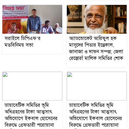
ডায়াবেটিক সমিতির ভূমি
৬
অধিগ্রহণের টাকা আত্মসাৎ
অভিযোগে ইকবাল হোসেনের
বিরুদ্ধে গ্রেফতারী পরোয়ানা
জারী।
সরাইলে ডিপিএফ’র
অ্যাডভোকেট আরিফুল হক
মতবিনিময় সভা
মাসুদের পিতার ইন্তেকাল,
বাণিজ্য মন্ত্রণালয় সম্পর্কিত
জানাজা ও দাফন সম্পন্ন; জেলা
৭
সংসদীয় স্থায়ী কমিটির সভাপতি
রেস্তোরাঁ মালিক সমিতির শোক
হওয়ায় শ্যামল এমপিকে
মেডিকেল টেকনোলজিস্টদের
অভিনন্দন
জমি নিয়ে দুই বোনের পৃথক
৮
মামলা, আদালতের নির্দেশেও
থামেনি নির্মাণকাজ
ডায়াবেটিক সমিতির ভূমি
ডায়াবেটিক সমিতির ভূমি
অধিগ্রহণের টাকা আত্মসাৎ
অধিগ্রহণের টাকা আত্মসাৎ
এফসিপিএস উচ্চতর প্রশিক্ষণে
অভিযোগে ইকবাল হোসেনের
অভিযোগে ইকবাল হোসেনের
৯
সোহরাওয়ার্দী মেডিকেলে যোগ
বিরুদ্ধে গ্রেফতারী পরোয়ানা
বিরুদ্ধে গ্রেফতারী পরোয়ানা
দিলেন ডা. মো. সোলায়মান