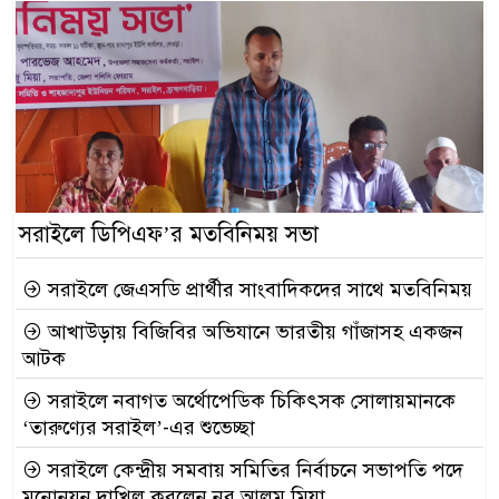
সরাইলে ডিপিএফ’র মতবিনিময় সভা
সরাইলে জেএসডি প্রার্থীর সাংবাদিকদের সাথে মতবিনিময়
আখাউড়ায় বিজিবির অভিযানে ভারতীয় গাঁজাসহ একজন
আটক
সরাইলে নবাগত অর্থোপেডিক চিকিৎসক সোলায়মানকে
‘তারুণ্যের সরাইল’-এর শুভেচ্ছা
সরাইলে কেন্দ্রীয় সমবায় সমিতির নির্বাচনে সভাপতি পদে
মনোনয়ন দাখিল করলেন নূর আলম মিয়া