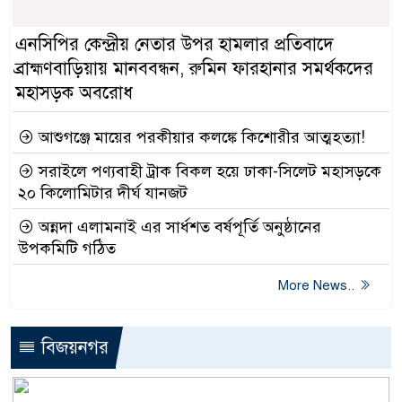
এনসিপির কেন্দ্রীয় নেতার উপর হামলার প্রতিবাদে
ব্রাহ্মণবাড়িয়ায় মানববন্ধন, রুমিন ফারহানার সমর্থকদের
মহাসড়ক অবরোধ
আশুগঞ্জে মায়ের পরকীয়ার কলঙ্কে কিশোরীর আত্মহত্যা!
সরাইলে পণ্যবাহী ট্রাক বিকল হয়ে ঢাকা-সিলেট মহাসড়কে
২০ কিলোমিটার দীর্ঘ যানজট
অন্নদা এলামনাই এর সার্ধশত বর্ষপূর্তি অনুষ্ঠানের
উপকমিটি গঠিত
More News..
বিজয়নগর