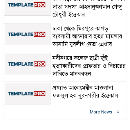
দাতা সদস্য আহসানুজ্জামান গেন্দু
চৌধুরী ইন্তেকাল
ঢাকা থেকে মিরপুরে কাপড়
ব্যবসায়ী আনোয়ার হত্যা মামলার
আসামি যুবলীগ নেতা গ্রেপ্তার
নবীনগরে কলেজ ছাত্রী জুঁই
হত্যাকারীদের গ্রেফতার ও বিচারের
দাবিতে মানববন্ধন
প্রখ্যাত আলেমেদ্বীন মাওলানা
ফজলুল হক নুরনগরীর ইন্তেকাল
More News..