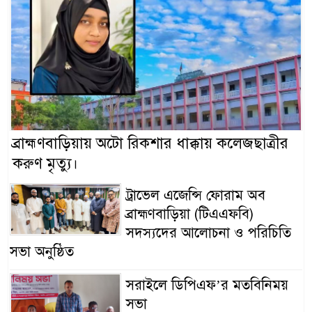
ব্রাহ্মণবাড়িয়ায় অটো রিকশার ধাক্কায় কলেজছাত্রীর
করুণ মৃত্যু।
ট্রাভেল এজেন্সি ফোরাম অব
ব্রাহ্মণবাড়িয়া (টিএএফবি)
সদস্যদের আলোচনা ও পরিচিতি
সভা অনুষ্ঠিত
সরাইলে ডিপিএফ’র মতবিনিময়
সভা