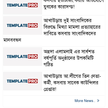
কসবায় ইভটিজিং করার অভিযোগে
যুবকের কারাদন্ড!
আখাউড়ায় দুই সাংবাদিকের
বিরুদ্ধে মিথ্যা মামলা প্রত্যাহারের
দাবিতে কসবায় সাংবাদিকদের
মানববন্ধন
অন্নদা এলামনাই এর সার্ধশত
বর্ষপূর্তি অনুষ্ঠানের উপকমিটি
গঠিত
আখাউড়ায় আ.লীগের তিন নেতা-
কর্মী, কসবায় সাবেক কাউন্সিলর
গ্রেপ্তার!
More News..